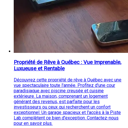
Propriété de Rêve à Québec : Vue Imprenable,
Luxueuse et Rentable
Découvrez cette propriété de rêve à Québec avec une
vue spectaculaire toute l'année. Profitez d'une cour
paradisiaque avec piscine creusée et cuisine
extérieure. La maison, comprenant un logement
générant des revenus, est parfaite pour les
investisseurs ou ceux qui recherchent un confort
exceptionnel. Un garage spacieux et l'accès à la Piste
Lab complètent ce bien d'exception. Contactez-nous
pour en savoir plus.