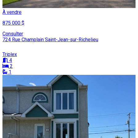
À vendre
875 000 $
Consulter
724 Rue Champlain Saint-Jean-sur-Richelieu
Triplex
4
2
1