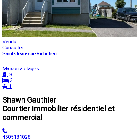
Vendu
Consulter
Saint-Jean-sur-Richelieu
Maison à étages
8
3
1
Shawn Gauthier
Courtier immobilier résidentiel et
commercial
4505181028