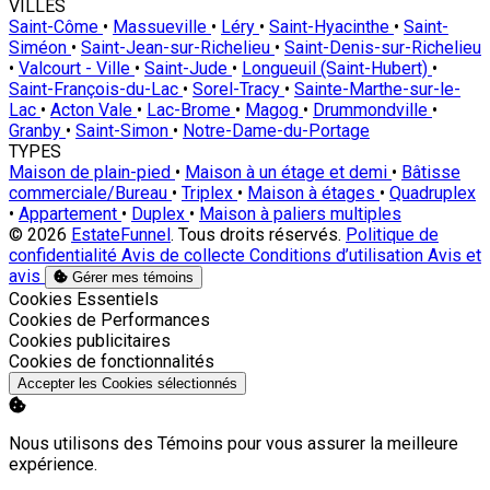
VILLES
Saint-Côme
•
Massueville
•
Léry
•
Saint-Hyacinthe
•
Saint-
Siméon
•
Saint-Jean-sur-Richelieu
•
Saint-Denis-sur-Richelieu
•
Valcourt - Ville
•
Saint-Jude
•
Longueuil (Saint-Hubert)
•
Saint-François-du-Lac
•
Sorel-Tracy
•
Sainte-Marthe-sur-le-
Lac
•
Acton Vale
•
Lac-Brome
•
Magog
•
Drummondville
•
Granby
•
Saint-Simon
•
Notre-Dame-du-Portage
TYPES
Maison de plain-pied
•
Maison à un étage et demi
•
Bâtisse
commerciale/Bureau
•
Triplex
•
Maison à étages
•
Quadruplex
•
Appartement
•
Duplex
•
Maison à paliers multiples
© 2026
EstateFunnel
. Tous droits réservés.
Politique de
confidentialité
Avis de collecte
Conditions d’utilisation
Avis et
avis
Gérer mes témoins
Activer
Cookies Essentiels
Activer
Cookies de Performances
Activer
Cookies publicitaires
Activer
Cookies de fonctionnalités
Accepter les Cookies sélectionnés
Nous utilisons des Témoins pour vous assurer la meilleure
expérience.