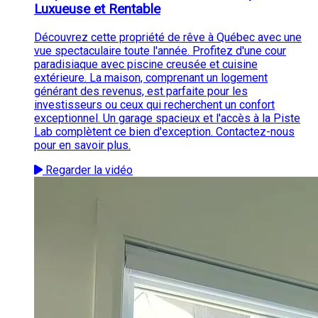
Luxueuse et Rentable
Découvrez cette propriété de rêve à Québec avec une
vue spectaculaire toute l'année. Profitez d'une cour
paradisiaque avec piscine creusée et cuisine
extérieure. La maison, comprenant un logement
générant des revenus, est parfaite pour les
investisseurs ou ceux qui recherchent un confort
exceptionnel. Un garage spacieux et l'accès à la Piste
Lab complètent ce bien d'exception. Contactez-nous
pour en savoir plus.
Regarder la vidéo