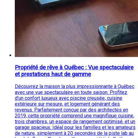
Propriété de rêve à Québec : Vue spectaculaire
et prestations haut de gamme
Découvrez la maison la plus impressionnante à Québec
avec une vue spectaculaire en toute saison. Profitez
d'un confort luxueux avec piscine creusée, cuisine
extérieure sur mesure, et logement générant des
revenus. Parfaitement conçue par des architectes en
2019, cette propriété comprend une magnifique cuisine,
trois chambres, un espace de rangement optimisé, et un
garage spacieux. Idéal pour les familles et les amateurs
de nature, simplement à 20 secondes de la piste lab au