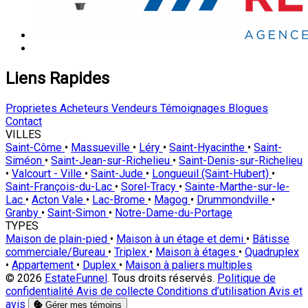
Liens Rapides
Proprietes
Acheteurs
Vendeurs
Témoignages
Blogues
Contact
VILLES
Saint-Côme
•
Massueville
•
Léry
•
Saint-Hyacinthe
•
Saint-
Siméon
•
Saint-Jean-sur-Richelieu
•
Saint-Denis-sur-Richelieu
•
Valcourt - Ville
•
Saint-Jude
•
Longueuil (Saint-Hubert)
•
Saint-François-du-Lac
•
Sorel-Tracy
•
Sainte-Marthe-sur-le-
Lac
•
Acton Vale
•
Lac-Brome
•
Magog
•
Drummondville
•
Granby
•
Saint-Simon
•
Notre-Dame-du-Portage
TYPES
Maison de plain-pied
•
Maison à un étage et demi
•
Bâtisse
commerciale/Bureau
•
Triplex
•
Maison à étages
•
Quadruplex
•
Appartement
•
Duplex
•
Maison à paliers multiples
© 2026
EstateFunnel
. Tous droits réservés.
Politique de
confidentialité
Avis de collecte
Conditions d’utilisation
Avis et
avis
Gérer mes témoins