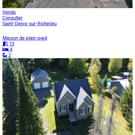
Vendu
Consulter
Saint-Denis-sur-Richelieu
Maison de plain-pied
13
4
2