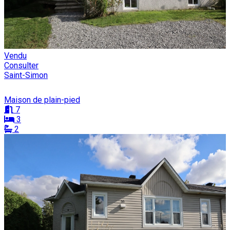
Vendu
Consulter
Saint-Simon
Maison de plain-pied
7
3
2