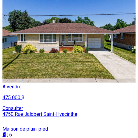
À vendre
475 000 $
Consulter
4750 Rue Jalobert Saint-Hyacinthe
Maison de plain-pied
6