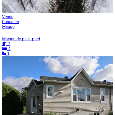
Vendu
Consulter
Magog
Maison de plain-pied
7
4
1