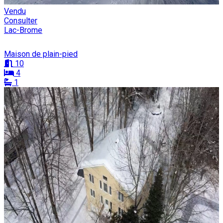
Vendu
Consulter
Lac-Brome
Maison de plain-pied
10
4
1