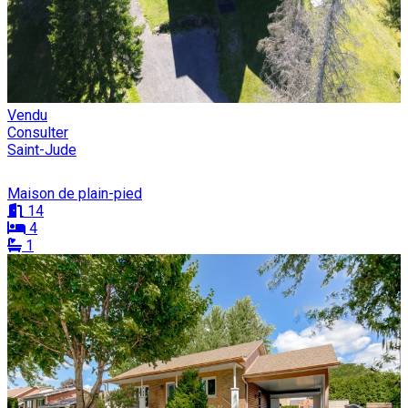
Vendu
Consulter
Saint-Jude
Maison de plain-pied
14
4
1