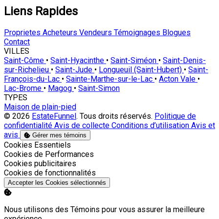
Liens Rapides
Proprietes
Acheteurs
Vendeurs
Témoignages
Blogues
Contact
VILLES
Saint-Côme
•
Saint-Hyacinthe
•
Saint-Siméon
•
Saint-Denis-
sur-Richelieu
•
Saint-Jude
•
Longueuil (Saint-Hubert)
•
Saint-
François-du-Lac
•
Sainte-Marthe-sur-le-Lac
•
Acton Vale
•
Lac-Brome
•
Magog
•
Saint-Simon
TYPES
Maison de plain-pied
© 2026
EstateFunnel
. Tous droits réservés.
Politique de
confidentialité
Avis de collecte
Conditions d’utilisation
Avis et
avis
Gérer mes témoins
Activer
Cookies Essentiels
Activer
Cookies de Performances
Activer
Cookies publicitaires
Activer
Cookies de fonctionnalités
Accepter les Cookies sélectionnés
Nous utilisons des Témoins pour vous assurer la meilleure
expérience.