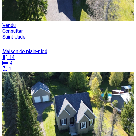
Vendu
Consulter
Saint-Jude
Maison de plain-pied
14
4
1