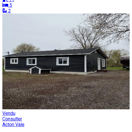
5
2
Vendu
Consulter
Acton Vale