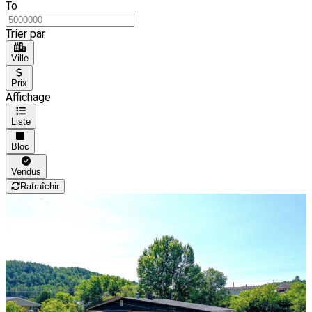
To
Trier par
Ville
Prix
Affichage
Liste
Bloc
Vendus
Rafraîchir