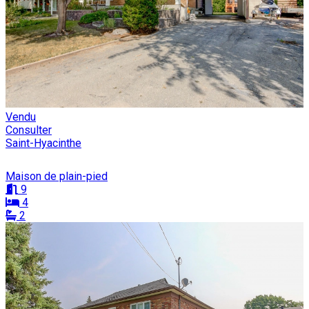
Vendu
Consulter
Saint-Hyacinthe
Maison de plain-pied
9
4
2