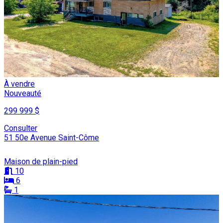
À vendre
Nouveauté
299 999 $
Consulter
51 50e Avenue Saint-Côme
Maison de plain-pied
10
6
1