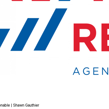
renable | Shawn Gauthier