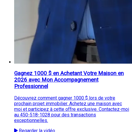
Gagnez 1000 $ en Achetant Votre Maison en
2026 avec Mon Accompagnement
Professionnel
Découvrez comment gagner 1000 $ lors de votre
prochain projet immobilier. Achetez une maison avec
moi et participez à cette offre exclusive. Contactez-moi
au 450-518-1028 pour des transactions
exceptionnelles.
Regarder la vidéo