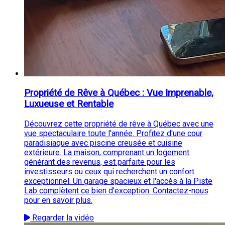
Propriété de Rêve à Québec : Vue Imprenable,
Luxueuse et Rentable
Découvrez cette propriété de rêve à Québec avec une
vue spectaculaire toute l'année. Profitez d'une cour
paradisiaque avec piscine creusée et cuisine
extérieure. La maison, comprenant un logement
générant des revenus, est parfaite pour les
investisseurs ou ceux qui recherchent un confort
exceptionnel. Un garage spacieux et l'accès à la Piste
Lab complètent ce bien d'exception. Contactez-nous
pour en savoir plus.
Regarder la vidéo