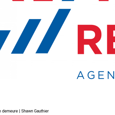
re demeure | Shawn Gauthier