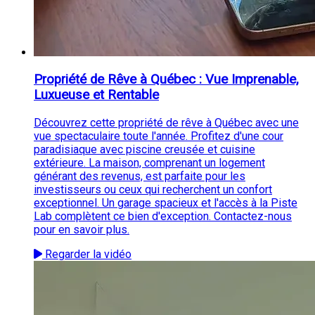
Propriété de Rêve à Québec : Vue Imprenable,
Luxueuse et Rentable
Découvrez cette propriété de rêve à Québec avec une
vue spectaculaire toute l'année. Profitez d'une cour
paradisiaque avec piscine creusée et cuisine
extérieure. La maison, comprenant un logement
générant des revenus, est parfaite pour les
investisseurs ou ceux qui recherchent un confort
exceptionnel. Un garage spacieux et l'accès à la Piste
Lab complètent ce bien d'exception. Contactez-nous
pour en savoir plus.
Regarder la vidéo