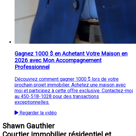
Gagnez 1000 $ en Achetant Votre Maison en
2026 avec Mon Accompagnement
Professionnel
Découvrez comment gagner 1000 $ lors de votre
prochain projet immobilier. Achetez une maison avec
moi et participez à cette offre exclusive. Contactez-moi
au 450-518-1028 pour des transactions
exceptionnelles.
Regarder la vidéo
Shawn Gauthier
Courtier immobilier résidentiel et