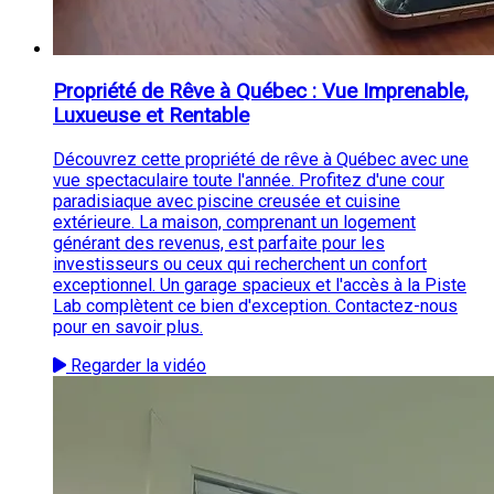
Propriété de Rêve à Québec : Vue Imprenable,
Luxueuse et Rentable
Découvrez cette propriété de rêve à Québec avec une
vue spectaculaire toute l'année. Profitez d'une cour
paradisiaque avec piscine creusée et cuisine
extérieure. La maison, comprenant un logement
générant des revenus, est parfaite pour les
investisseurs ou ceux qui recherchent un confort
exceptionnel. Un garage spacieux et l'accès à la Piste
Lab complètent ce bien d'exception. Contactez-nous
pour en savoir plus.
Regarder la vidéo