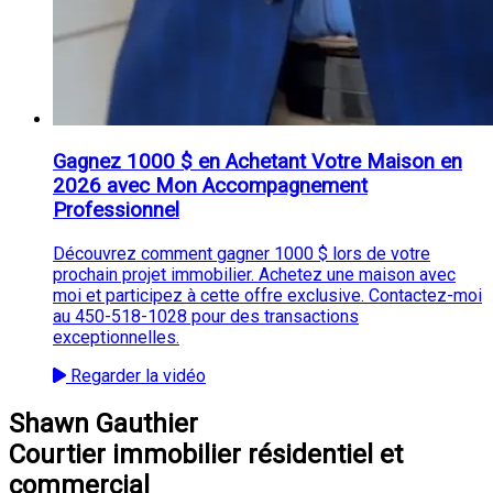
Gagnez 1000 $ en Achetant Votre Maison en
2026 avec Mon Accompagnement
Professionnel
Découvrez comment gagner 1000 $ lors de votre
prochain projet immobilier. Achetez une maison avec
moi et participez à cette offre exclusive. Contactez-moi
au 450-518-1028 pour des transactions
exceptionnelles.
Regarder la vidéo
Shawn Gauthier
Courtier immobilier résidentiel et
commercial