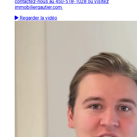
contactez-nous au 450-518-1028 ou visitez
immobiliergautier.com.
Regarder la vidéo