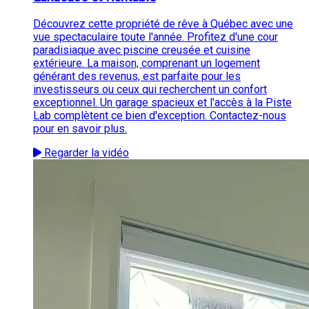
Découvrez cette propriété de rêve à Québec avec une
vue spectaculaire toute l'année. Profitez d'une cour
paradisiaque avec piscine creusée et cuisine
extérieure. La maison, comprenant un logement
générant des revenus, est parfaite pour les
investisseurs ou ceux qui recherchent un confort
exceptionnel. Un garage spacieux et l'accès à la Piste
Lab complètent ce bien d'exception. Contactez-nous
pour en savoir plus.
Regarder la vidéo