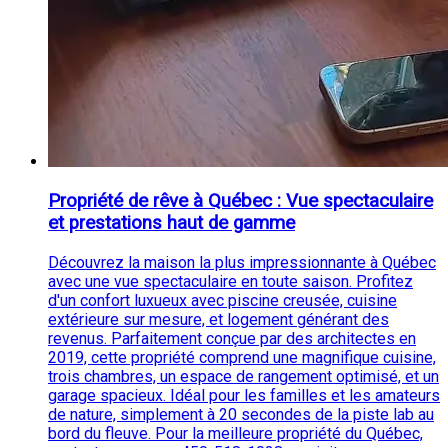
Propriété de rêve à Québec : Vue spectaculaire
et prestations haut de gamme
Découvrez la maison la plus impressionnante à Québec
avec une vue spectaculaire en toute saison. Profitez
d'un confort luxueux avec piscine creusée, cuisine
extérieure sur mesure, et logement générant des
revenus. Parfaitement conçue par des architectes en
2019, cette propriété comprend une magnifique cuisine,
trois chambres, un espace de rangement optimisé, et un
garage spacieux. Idéal pour les familles et les amateurs
de nature, simplement à 20 secondes de la piste lab au
bord du fleuve. Pour la meilleure propriété du Québec,