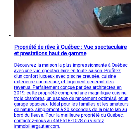
Propriété de rêve à Québec : Vue spectaculaire
et prestations haut de gamme
Découvrez la maison la plus impressionnante à Québec
avec une vue spectaculaire en toute saison. Profitez
d'un confort luxueux avec piscine creusée, cuisine
extérieure sur mesure, et logement générant des
revenus. Parfaitement conçue par des architectes en
2019, cette propriété comprend une magnifique cuisine,
trois chambres, un espace de rangement optimisé, et un
garage spacieux. Idéal pour les familles et les amateurs
de nature, simplement à 20 secondes de la piste lab au
bord du fleuve. Pour la meilleure propriété du Québec,
contactez-nous au 450-518-1028 ou visitez
immobiliergautier.com.