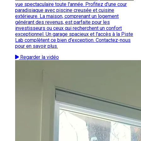
vue spectaculaire toute l'année. Profitez d'une cour
paradisiaque avec piscine creusée et cuisine
extérieure. La maison, comprenant un logement
générant des revenus, est parfaite pour les
investisseurs ou ceux qui recherchent un confort
exceptionnel. Un garage spacieux et l'accès à la Piste
Lab complètent ce bien d'exception. Contactez-nous
pour en savoir plus.
Regarder la vidéo