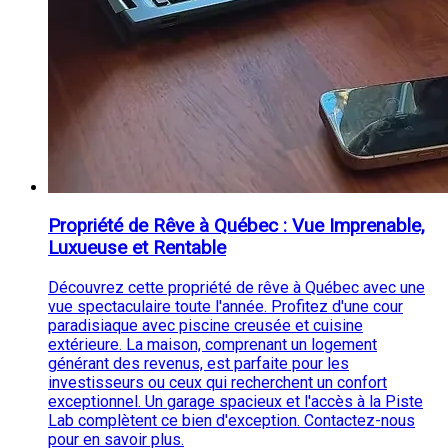
Propriété de Rêve à Québec : Vue Imprenable,
Luxueuse et Rentable
Découvrez cette propriété de rêve à Québec avec une
vue spectaculaire toute l'année. Profitez d'une cour
paradisiaque avec piscine creusée et cuisine
extérieure. La maison, comprenant un logement
générant des revenus, est parfaite pour les
investisseurs ou ceux qui recherchent un confort
exceptionnel. Un garage spacieux et l'accès à la Piste
Lab complètent ce bien d'exception. Contactez-nous
pour en savoir plus.