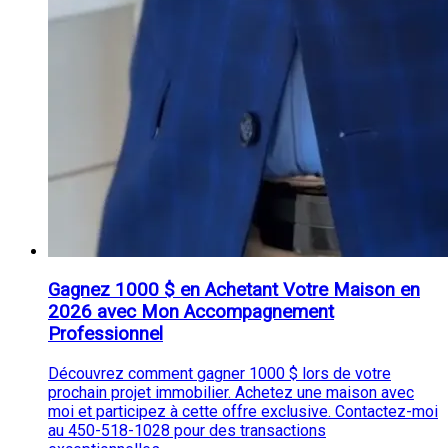
Gagnez 1000 $ en Achetant Votre Maison en
2026 avec Mon Accompagnement
Professionnel
Découvrez comment gagner 1000 $ lors de votre
prochain projet immobilier. Achetez une maison avec
moi et participez à cette offre exclusive. Contactez-moi
au 450-518-1028 pour des transactions