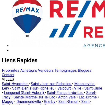
Liens Rapides
Proprietes
Acheteurs
Vendeurs
Témoignages
Blogues
Contact
VILLES
Saint-Hyacinthe
•
Saint-Jean-sur-Richelieu
•
Massueville
•
Léry
•
Saint-Denis-sur-Richelieu
•
Valcourt - Ville
•
Saint-Jude
•
Longueuil (Saint-Hubert)
•
Saint-François-du-Lac
•
Sorel-
Tracy
•
Sainte-Marthe-sur-le-Lac
•
Acton Vale
•
Lac-Brome
•
Magog
•
Drummondville
•
Granby
•
Saint-Simon
•
Saint-