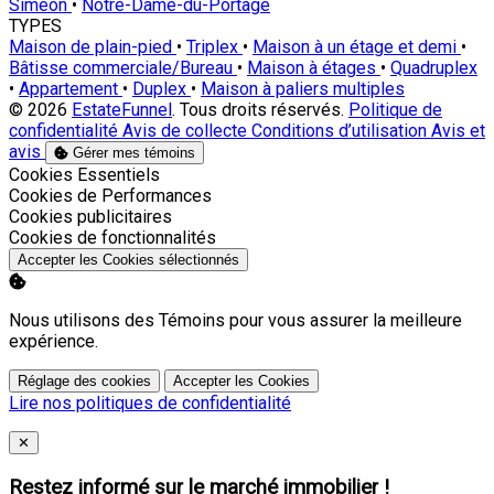
Siméon
•
Notre-Dame-du-Portage
TYPES
Maison de plain-pied
•
Triplex
•
Maison à un étage et demi
•
Bâtisse commerciale/Bureau
•
Maison à étages
•
Quadruplex
•
Appartement
•
Duplex
•
Maison à paliers multiples
© 2026
EstateFunnel
. Tous droits réservés.
Politique de
confidentialité
Avis de collecte
Conditions d’utilisation
Avis et
avis
Gérer mes témoins
Activer
Cookies Essentiels
Activer
Cookies de Performances
Activer
Cookies publicitaires
Activer
Cookies de fonctionnalités
Accepter les Cookies sélectionnés
Nous utilisons des Témoins pour vous assurer la meilleure
expérience.
Réglage des cookies
Accepter les Cookies
Lire nos politiques de confidentialité
Close
✕
Restez informé sur le marché immobilier !