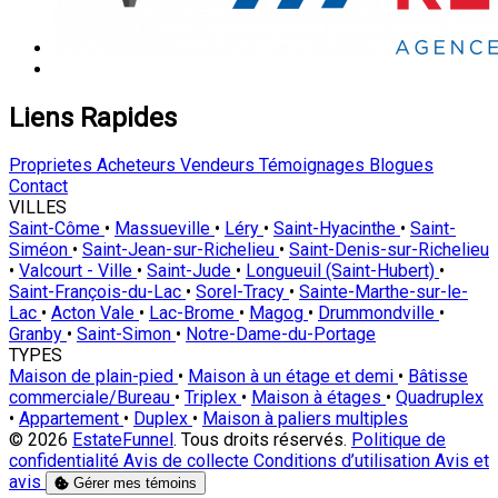
Liens Rapides
Proprietes
Acheteurs
Vendeurs
Témoignages
Blogues
Contact
VILLES
Saint-Côme
•
Massueville
•
Léry
•
Saint-Hyacinthe
•
Saint-
Siméon
•
Saint-Jean-sur-Richelieu
•
Saint-Denis-sur-Richelieu
•
Valcourt - Ville
•
Saint-Jude
•
Longueuil (Saint-Hubert)
•
Saint-François-du-Lac
•
Sorel-Tracy
•
Sainte-Marthe-sur-le-
Lac
•
Acton Vale
•
Lac-Brome
•
Magog
•
Drummondville
•
Granby
•
Saint-Simon
•
Notre-Dame-du-Portage
TYPES
Maison de plain-pied
•
Maison à un étage et demi
•
Bâtisse
commerciale/Bureau
•
Triplex
•
Maison à étages
•
Quadruplex
•
Appartement
•
Duplex
•
Maison à paliers multiples
© 2026
EstateFunnel
. Tous droits réservés.
Politique de
confidentialité
Avis de collecte
Conditions d’utilisation
Avis et
avis
Gérer mes témoins