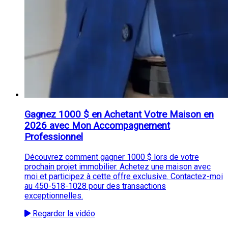
Gagnez 1000 $ en Achetant Votre Maison en
2026 avec Mon Accompagnement
Professionnel
Découvrez comment gagner 1000 $ lors de votre
prochain projet immobilier. Achetez une maison avec
moi et participez à cette offre exclusive. Contactez-moi
au 450-518-1028 pour des transactions
exceptionnelles.
Regarder la vidéo