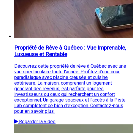
Propriété de Rêve à Québec : Vue Imprenable,
Luxueuse et Rentable
Découvrez cette propriété de rêve à Québec avec une
vue spectaculaire toute l'année. Profitez d'une cour
paradisiaque avec piscine creusée et cuisine
extérieure. La maison, comprenant un logement
générant des revenus, est parfaite pour les
investisseurs ou ceux qui recherchent un confort
exceptionnel. Un garage spacieux et l'accès à la Piste
Lab complètent ce bien d'exception. Contactez-nous
pour en savoir plus.
Regarder la vidéo