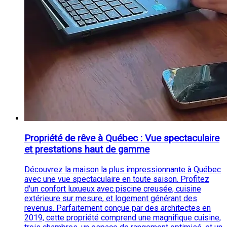
Propriété de rêve à Québec : Vue spectaculaire
et prestations haut de gamme
Découvrez la maison la plus impressionnante à Québec
avec une vue spectaculaire en toute saison. Profitez
d'un confort luxueux avec piscine creusée, cuisine
extérieure sur mesure, et logement générant des
revenus. Parfaitement conçue par des architectes en
2019, cette propriété comprend une magnifique cuisine,