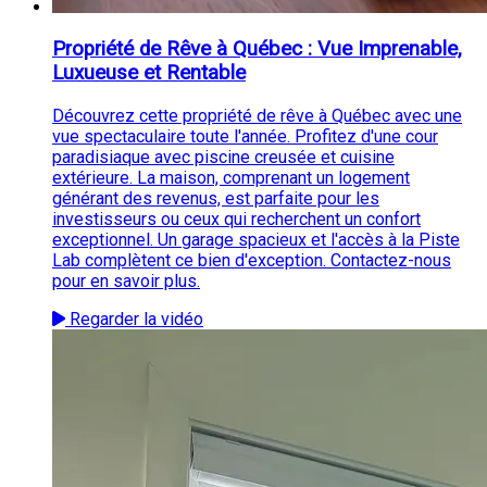
Propriété de Rêve à Québec : Vue Imprenable,
Luxueuse et Rentable
Découvrez cette propriété de rêve à Québec avec une
vue spectaculaire toute l'année. Profitez d'une cour
paradisiaque avec piscine creusée et cuisine
extérieure. La maison, comprenant un logement
générant des revenus, est parfaite pour les
investisseurs ou ceux qui recherchent un confort
exceptionnel. Un garage spacieux et l'accès à la Piste
Lab complètent ce bien d'exception. Contactez-nous
pour en savoir plus.
Regarder la vidéo