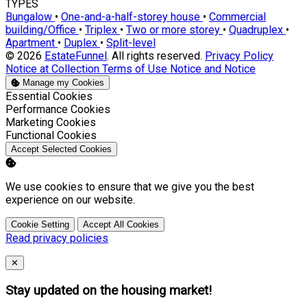
TYPES
Bungalow
•
One-and-a-half-storey house
•
Commercial
building/Office
•
Triplex
•
Two or more storey
•
Quadruplex
•
Apartment
•
Duplex
•
Split-level
© 2026
EstateFunnel
. All rights reserved.
Privacy Policy
Notice at Collection
Terms of Use
Notice and Notice
Manage my Cookies
Enable
Essential Cookies
Enable
Performance Cookies
Enable
Marketing Cookies
Enable
Functional Cookies
Accept Selected Cookies
We use cookies to ensure that we give you the best
experience on our website.
Cookie Setting
Accept All Cookies
Read privacy policies
Close
✕
Stay updated on the housing market!