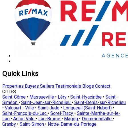
Quick Links
Properties
Buyers
Sellers
Testimonials
Blogs
Contact
CITIES
Saint-Côme
•
Massueville
•
Léry
•
Saint-Hyacinthe
•
Saint-
Siméon
•
Saint-Jean-sur-Richelieu
•
Saint-Denis-sur-Richelieu
•
Valcourt - Ville
•
Saint-Jude
•
Longueuil (Saint-Hubert)
•
Saint-François-du-Lac
•
Sorel-Tracy
•
Sainte-Marthe-sur-le-
Lac
•
Acton Vale
•
Lac-Brome
•
Magog
•
Drummondville
•
Granby
•
Saint-Simon
•
Notre-Dame-du-Portage